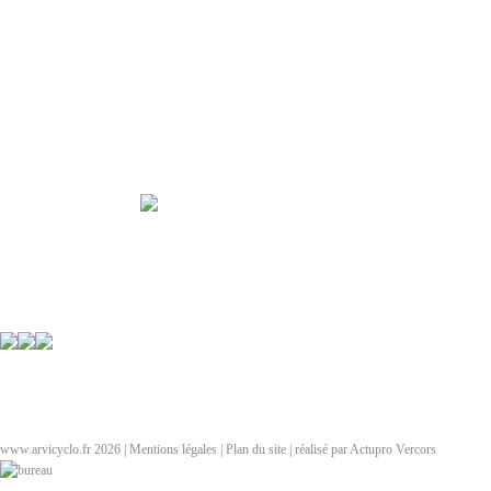
Arvicyclo
cyclotourisme à la rochette 73110
Affiliation FFCT n° 07517
155 chemin de la Mine
F-73110
Arvillard France
Tel:
( 33 4)
Formulaire de contact
url:
https://arvicyclo.fr
espace adhérent
Contact
www.arvicyclo.fr 2026 |
Mentions légales
|
Plan du site
| réalisé par Actupro Vercors