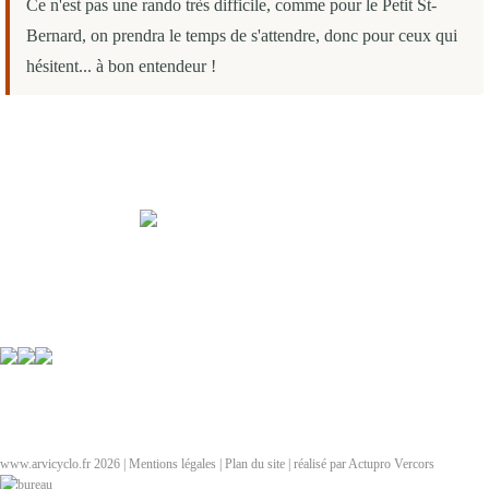
Ce n'est pas une rando très difficile, comme pour le Petit St-
Bernard, on prendra le temps de s'attendre, donc pour ceux qui
hésitent... à bon entendeur !
Arvicyclo
cyclotourisme à la rochette 73110
Affiliation FFCT n° 07517
155 chemin de la Mine
F-73110
Arvillard France
Tel:
( 33 4)
Formulaire de contact
url:
https://arvicyclo.fr
espace adhérent
Contact
www.arvicyclo.fr 2026 |
Mentions légales
|
Plan du site
| réalisé par Actupro Vercors